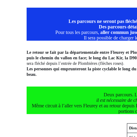
Les parcours ne seront pas fléch
Des parcours détai
Pour tous les parcours,
aller commun jus
Il sera possible de charger
Le retour se fait par la départementale entre Fleurey et Plo
puis le chemin du vallon en face; le long du Lac Kir, la D905
sera fléché depuis l’entrée de Plombières (flèches roses).
Les personnes qui emprunteront la piste cyclable le long du ca
beau.
Deux parcours. Le
il est nécessaire de 
Même circuit à l’aller vers Fleurey et au retour depui
portions 
Dist