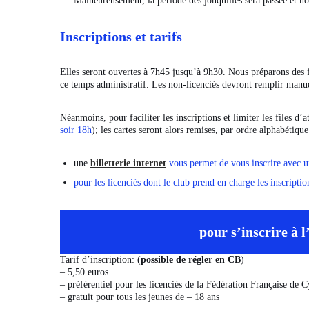
Malheureusement, la période des jonquilles sera passée et no
Inscriptions et tarifs
Elles seront ouvertes à 7h45 jusqu’à 9h30. Nous préparons des feu
ce temps administratif. Les non-licenciés devront remplir manu
Néanmoins, pour faciliter les inscriptions et limiter les files 
soir 18h
); les cartes seront alors remises, par ordre alphabétique
une
billetterie internet
vous permet de vous inscrire avec 
pour les licenciés dont le club prend en charge les inscriptio
pour s’inscrire à 
Tarif d’inscription:
(
possible de régler en CB
)
– 5,50 euros
– préférentiel pour les licenciés de la Fédération Française de
– gratuit pour tous les jeunes de – 18 ans