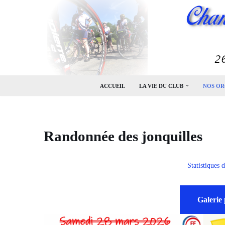
Aller
au
contenu
ACCUEIL
LA VIE DU CLUB
NOS OR
Randonnée des jonquilles
Statistiques 
Galerie