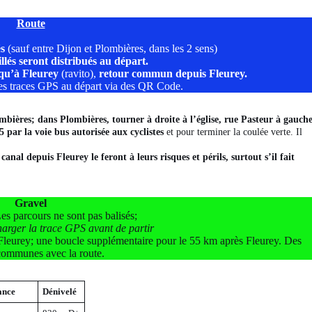
Route
és
(sauf entre Dijon et Plombières, dans les 2 sens)
llés seront distribués au départ.
qu’à Fleurey
(ravito),
retour commun depuis Fleurey.
 les traces GPS au départ via des QR Code.
mbières; dans Plombières, tourner à droite à l’église, rue Pasteur à gauch
 par la voie bus autorisée aux cyclistes
et pour terminer la coulée verte. Il
nal depuis Fleurey le feront à leurs risques et périls, surtout s’il fait
Gravel
s parcours ne sont pas balisés;
charger la trace GPS avant de partir
s Fleurey; une boucle supplémentaire pour le 55 km après Fleurey. Des
communes avec la route.
ance
Dénivelé