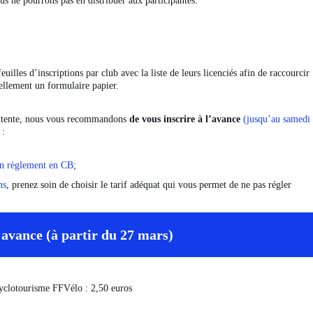
us ne pourrons pas en distribuer aux participantes.
illes d’inscriptions par club avec la liste de leurs licenciés afin de raccourcir
ellement un formulaire papier.
d’attente, nous vous recommandons
de vous inscrire à l’avance
(jusqu’au samedi
 :
un règlement en CB
;
ns
, prenez soin de choisir le tarif adéquat qui vous permet de ne pas régler
l’avance (à partir du 27 mars)
 Cyclotourisme FFVélo : 2,50 euros