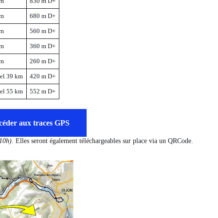
km
830 m D+
km
680 m D+
km
560 m D+
km
360 m D+
km
260 m D+
el 39 km
420 m D+
el 55 km
552 m D+
céder aux traces GPS
 10h)
. Elles seront également téléchargeables sur place via un QRCode.