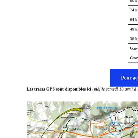
86 
74 
64 
49 
36 
Grav
Grav
Pour ac
Les traces GPS sont disponibles
ici
(màj le samedi 18 avril à