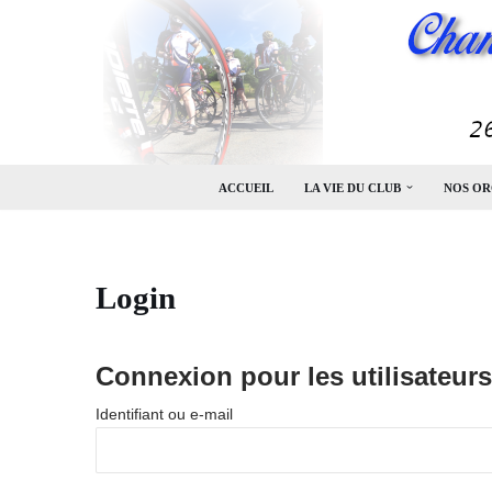
Aller
au
contenu
ACCUEIL
LA VIE DU CLUB
NOS OR
Login
Connexion pour les utilisateurs
Identifiant ou e-mail