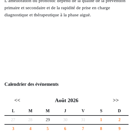
L’amélioration du pronostic dépend de la qualité de la prévention
primaire et secondaire et de la rapidité de prise en charge
diagnostique et thérapeutique à la phase aiguë.
Calendrier des événements
<<
Août 2026
>>
L
M
M
J
V
S
D
27
28
29
30
31
1
2
3
4
5
6
7
8
9