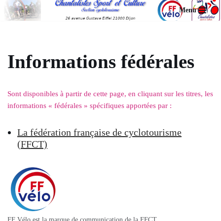
Menu
Aller
au
contenu
Informations fédérales
Sont disponibles à partir de cette page, en cliquant sur les titres, les
informations « fédérales » spécifiques apportées par :
La fédération française de cyclotourisme
(FFCT)
FF Vélo est la marque de communication de la FFCT.