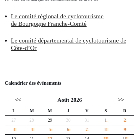
Le comité régional de cyclotourisme
de Bourgogne Franche-Comté
L
e comité départemental de cyclotourisme de
Côte-d’Or
Calendrier des événements
<<
Août 2026
>>
L
M
M
J
V
S
D
27
28
29
30
31
1
2
3
4
5
6
7
8
9
10
11
12
13
14
15
16