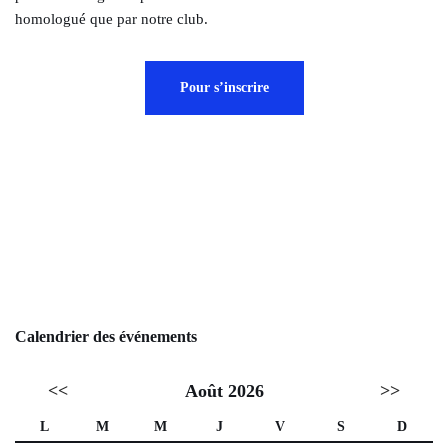
homologué que par notre club.
Pour s’inscrire
Calendrier des événements
<<
Août 2026
>>
L
M
M
J
V
S
D