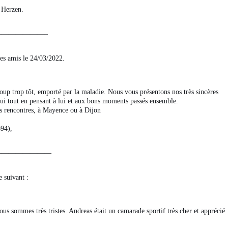
 Herzen.
——————–
ses amis le 24/03/2022.
coup trop tôt, emporté par la maladie. Nous vous présentons nos très sincères
lui tout en pensant à lui et aux bons moments passés ensemble.
os rencontres, à Mayence ou à Dijon
694),
————————
 suivant :
s sommes très tristes. Andreas était un camarade sportif très cher et apprécié