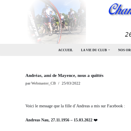
Aller
au
contenu
ACCUEIL
LA VIE DU CLUB
NOS OR
Andréas, ami de Mayence, nous a quittés
par
Webmaster_CB
25/03/2022
Voici le message que la fille d’Andreas a mis sur Facebook :
Andreas Nau, 27.11.1956 – 15.03.2022
❤️