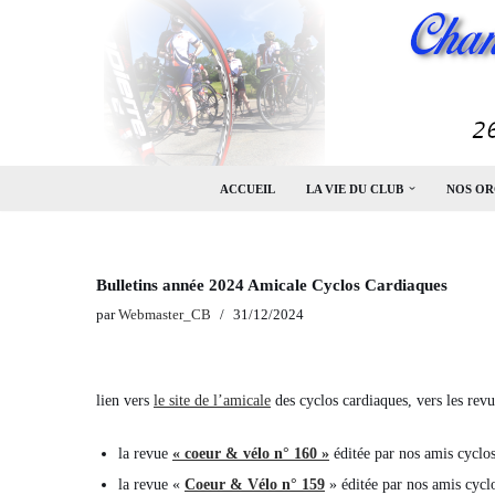
Aller
au
contenu
ACCUEIL
LA VIE DU CLUB
NOS OR
Bulletins année 2024 Amicale Cyclos Cardiaques
par
Webmaster_CB
31/12/2024
lien vers
le site de l’amicale
des cyclos cardiaques, vers les revu
la revue
« coeur & vélo n° 160 »
éditée par nos amis cyclo
la revue «
Coeur & Vélo n° 159
» éditée par nos amis cycl