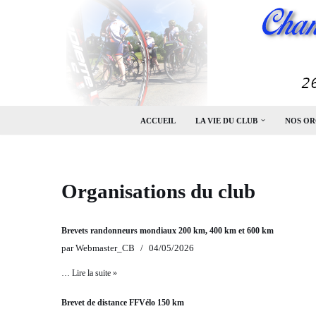
Aller
au
contenu
ACCUEIL
LA VIE DU CLUB
NOS OR
Organisations du club
Brevets randonneurs mondiaux 200 km, 400 km et 600 km
par
Webmaster_CB
04/05/2026
…
Lire la suite »
Brevet de distance FFVélo 150 km