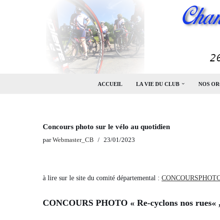
Aller
au
contenu
ACCUEIL
LA VIE DU CLUB
NOS OR
Concours photo sur le vélo au quotidien
par
Webmaster_CB
23/01/2023
à lire sur le site du comité départemental :
CONCOURSPHOT
CONCOURS PHOTO «
Re-cyclons nos rues
« 