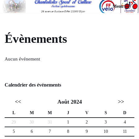
Menu
Aller
au
contenu
Évènements
Aucun événement
Calendrier des événements
<<
Août 2024
>>
L
M
M
J
V
S
D
29
30
31
1
2
3
4
5
6
7
8
9
10
11