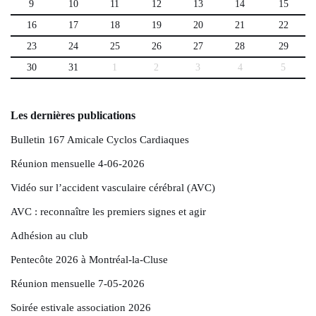
9
10
11
12
13
14
15
16
17
18
19
20
21
22
23
24
25
26
27
28
29
30
31
1
2
3
4
5
Les dernières publications
Bulletin 167 Amicale Cyclos Cardiaques
Réunion mensuelle 4-06-2026
Vidéo sur l’accident vasculaire cérébral (AVC)
AVC : reconnaître les premiers signes et agir
Adhésion au club
Pentecôte 2026 à Montréal-la-Cluse
Réunion mensuelle 7-05-2026
Soirée estivale association 2026