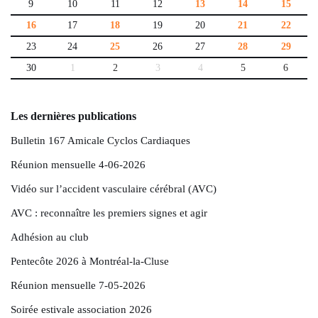
9
10
11
12
13
14
15
16
17
18
19
20
21
22
23
24
25
26
27
28
29
30
1
2
3
4
5
6
Les dernières publications
Bulletin 167 Amicale Cyclos Cardiaques
Réunion mensuelle 4-06-2026
Vidéo sur l’accident vasculaire cérébral (AVC)
AVC : reconnaître les premiers signes et agir
Adhésion au club
Pentecôte 2026 à Montréal-la-Cluse
Réunion mensuelle 7-05-2026
Soirée estivale association 2026