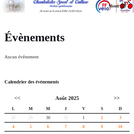
Menu
Aller
au
contenu
Évènements
Aucun événement
Calendrier des événements
<<
Août 2025
>>
L
M
M
J
V
S
D
28
29
30
31
1
2
3
4
5
6
7
8
9
10