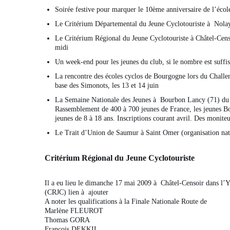
Soirée festive pour marquer le 10ème anniversaire de l’école
Le Critérium Départemental du Jeune Cyclotouriste à Nolay
Le Critérium Régional du Jeune Cyclotouriste à Châtel-Cen
midi
Un week-end pour les jeunes du club, si le nombre est suffisa
La rencontre des écoles cyclos de Bourgogne lors du Chall
base des Simonots, les 13 et 14 juin
La Semaine Nationale des Jeunes à Bourbon Lancy (71) du 
Rassemblement de 400 à 700 jeunes de France, les jeunes Bo
jeunes de 8 à 18 ans. Inscriptions courant avril. Des monite
Le Trait d’Union de Saumur à Saint Omer (organisation nat
Critérium Régional du Jeune Cyclotouriste
Il a eu lieu le dimanche 17 mai 2009 à Châtel-Censoir dans l’Y
(CRJC)
lien à ajouter
A noter les qualifications à la Finale Nationale Route de
Marlène FLEUROT
Thomas GORA
François DEKKIL.