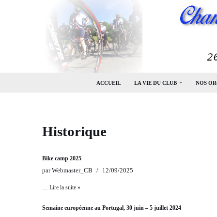
Aller
au
contenu
ACCUEIL
LA VIE DU CLUB
NOS OR
Historique
Bike camp 2025
par
Webmaster_CB
12/09/2025
…
Lire la suite »
Semaine européenne au Portugal, 30 juin – 5 juillet 2024