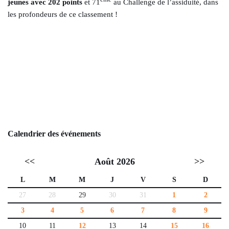
jeunes avec 202 points
et 71
au Challenge de l’assiduité, dans
les profondeurs de ce classement !
Calendrier des événements
<<
Août 2026
>>
L
M
M
J
V
S
D
27
28
29
30
31
1
2
3
4
5
6
7
8
9
10
11
12
13
14
15
16