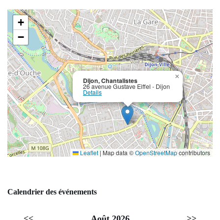
+
−
×
Dijon, Chantalistes
26 avenue Gustave Eiffel - Dijon
Details
Leaflet
|
Map data ©
OpenStreetMap
contributors
Calendrier des événements
<<
Août 2026
>>