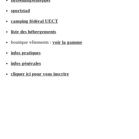
fiets4daagsemeppel
sportstad
camping fédéral UECT
liste des hébergements
boutique vêtements :
voir la gamme
infos pratiques
infos générales
cliquer ici pour vous inscrire