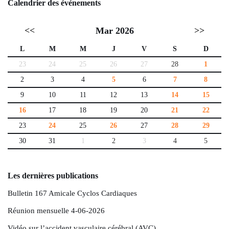
Calendrier des événements
<<
Mar 2026
>>
L
M
M
J
V
S
D
23
24
25
26
27
28
1
2
3
4
5
6
7
8
9
10
11
12
13
14
15
16
17
18
19
20
21
22
23
24
25
26
27
28
29
30
31
1
2
3
4
5
Les dernières publications
Bulletin 167 Amicale Cyclos Cardiaques
Réunion mensuelle 4-06-2026
Vidéo sur l’accident vasculaire cérébral (AVC)