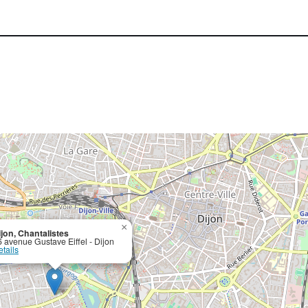
×
ijon, Chantalistes
6 avenue Gustave Eiffel - Dijon
tails