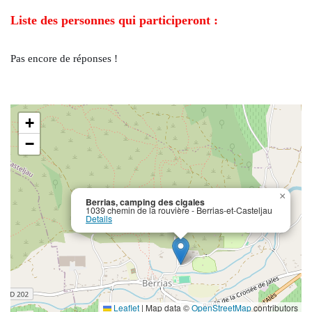
Liste des personnes qui participeront :
Pas encore de réponses !
+
−
×
Berrias, camping des cigales
1039 chemin de la rouvière - Berrias-et-Casteljau
Details
Leaflet
|
Map data ©
OpenStreetMap
contributors