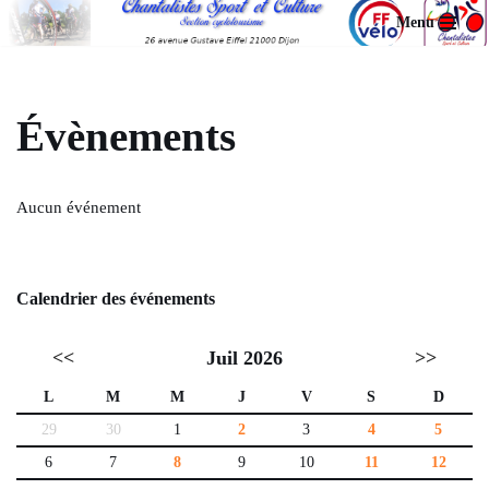
Menu
Aller
au
contenu
Évènements
Aucun événement
Calendrier des événements
<<
Juil 2026
>>
L
M
M
J
V
S
D
29
30
1
2
3
4
5
6
7
8
9
10
11
12