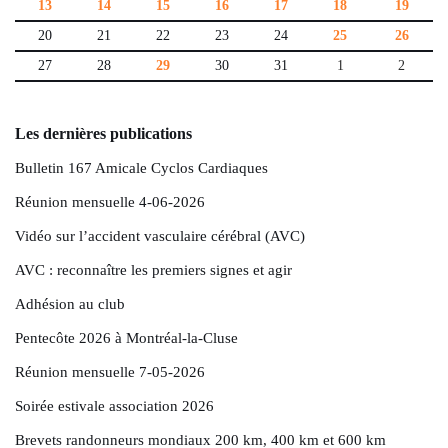
13
14
15
16
17
18
19
20
21
22
23
24
25
26
27
28
29
30
31
1
2
Les dernières publications
Bulletin 167 Amicale Cyclos Cardiaques
Réunion mensuelle 4-06-2026
Vidéo sur l’accident vasculaire cérébral (AVC)
AVC : reconnaître les premiers signes et agir
Adhésion au club
Pentecôte 2026 à Montréal-la-Cluse
Réunion mensuelle 7-05-2026
Soirée estivale association 2026
Brevets randonneurs mondiaux 200 km, 400 km et 600 km