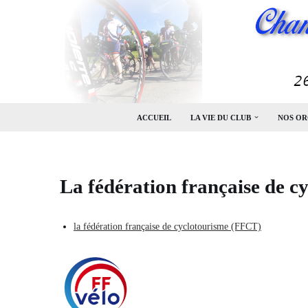
Aller
au
contenu
ACCUEIL
LA VIE DU CLUB
NOS OR
La fédération française de 
la fédération française de cyclotourisme (FFCT)