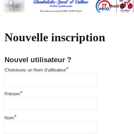
Menu
Aller
au
contenu
Nouvelle inscription
Nouvel utilisateur ?
*
Choisissez un Nom d’utilisateur
*
Prénom
*
Nom