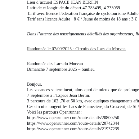
Lieu d’accueil ESPACE JEAN BERTIN
Latitude et longitude du départ 47.283499, 4.233059
Tarif avec licence Fédération française de cyclotourisme Adulte 
Tarif sans licence Adulte : 8 € / Jeune de moins de 18 ans : 3 €
Dans l’attente des renseignements détaillés des organisateurs, l
Randonnée le 07/09/2025 : Circuits des Lacs du Morvan
Randonnée des Lacs du Morvan –
Dimanche 7 septembre 2025 – Saulieu
Bonjour,
Les vacances se terminent, alors quoi de mieux que de prolon
7 Septembre à l’Espace Jean Bertin.
3 parcours de 102 ,70 et 50 km, avec quelques changements afi
Ces circuits longent les Lacs de Pannecière, du Crescent, de St 
Voici les parcours Openrunner :
https://www.openrunner.com/route-details/20800250
https://www.openrunner.com/route-details/20742344
https://www.openrunner.com/route-details/21937239