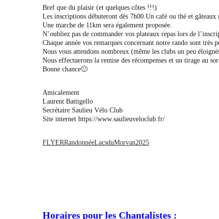
Bref que du plaisir (et quelques côtes !!!)
Les inscriptions débuteront dès 7h00.Un café ou thé et gâteaux m
Une marche de 11km sera également proposée.
N’oubliez pas de commander vos plateaux repas lors de l’inscript
Chaque année vos remarques concernant notre rando sont très po
Nous vous attendons nombreux (même les clubs un peu éloignés)
Nous effectuerons la remise des récompenses et un tirage au sor
Bonne chance🙂
Amicalement
Laurent Battigello
Secrétaire Saulieu Vélo Club
Site internet https://www.saulieuveloclub.fr/
FLYERRandonnéeLacsduMorvan2025
Horaires pour les Chantalistes :